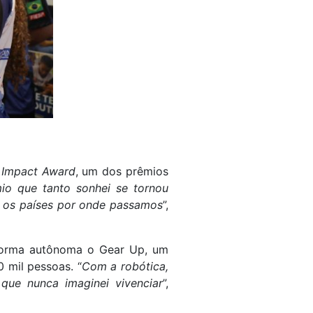
o
Impact Award
, um dos prêmios
io que tanto sonhei se tornou
s os países por onde passamos
”,
e forma autônoma o Gear Up, um
 mil pessoas. “
Com a robótica,
 que nunca imaginei vivenciar
”,