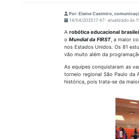
visuais
que
Por: Elaine Casimiro, comunicaç
14/04/202517:47- atualizado às 
usam
um
A
robótica educacional brasilei
leitor
o
Mundial da FIRST
, a maior c
de
nos Estados Unidos. Os 81 estu
tela;
vão muito além da programação 
Pressione
Control-
As equipes conquistaram as v
F10
torneio regional São Paulo da
para
histórica, pois trata-se da mai
abrir
um
menu
de
acessibilidade.