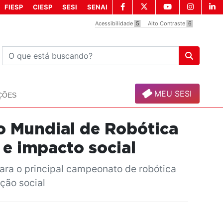
FIESP
CIESP
SESI
SENAI
Acessibilidade
5
Alto Contraste
6
MEU SESI
ÇÕES
no Mundial de Robótica
e impacto social
ara o principal campeonato de robótica
ção social