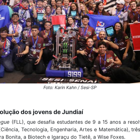
Foto: Karin Kahn / Sesi-SP
olução dos jovens de Jundiaí
ague
(FLL), que desafia estudantes de 9 a 15 anos a res
ência, Tecnologia, Engenharia, Artes e Matemática), trê
ra Bonita, a Biotech e Igaraçu do Tietê, a Wise Foxes.