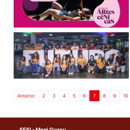
Anterior
2
3
4
5
6
7
8
9
10
SESI - Mogi Guaçu