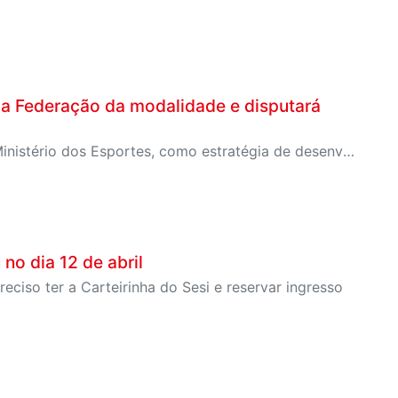
da Federação da modalidade e disputará
O projeto de futebol feminino está vinculado junto ao Ministério dos Esportes, como estratégia de desenvolvimento do esporte no Brasil e a Copa do Mundo FIFA 2027
o dia 12 de abril
reciso ter a Carteirinha do Sesi e reservar ingresso