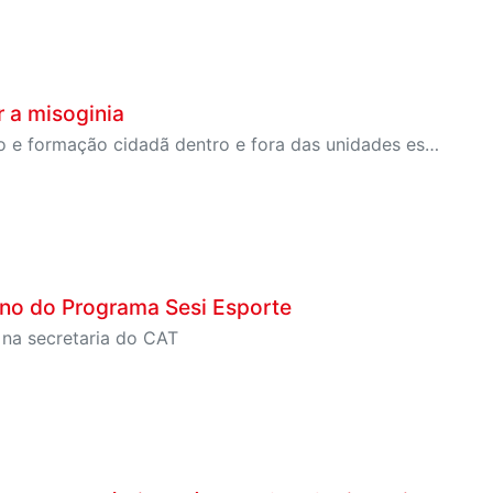
 a misoginia
Juventudes AntiMisoginia promove igualdade de gênero e formação cidadã dentro e fora das unidades escolares
ino do Programa Sesi Esporte
 na secretaria do CAT