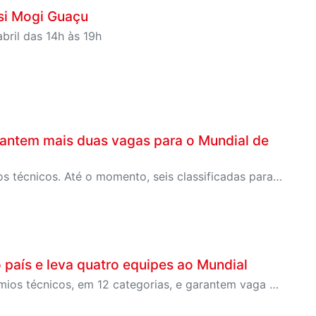
si Mogi Guaçu
bril das 14h às 19h
rantem mais duas vagas para o Mundial de
Os times da indústria paulista conquistaram sete prêmios técnicos. Até o momento, seis classificadas para o Mundial na modalidade FIRST Robotics Competition.
o país e leva quatro equipes ao Mundial
Com talento e inovação, estudantes conquistam 17 prêmios técnicos, em 12 categorias, e garantem vaga na maior competição de robótica do mundo. Além disso, uma equipe classificada para o Open da Flórida.