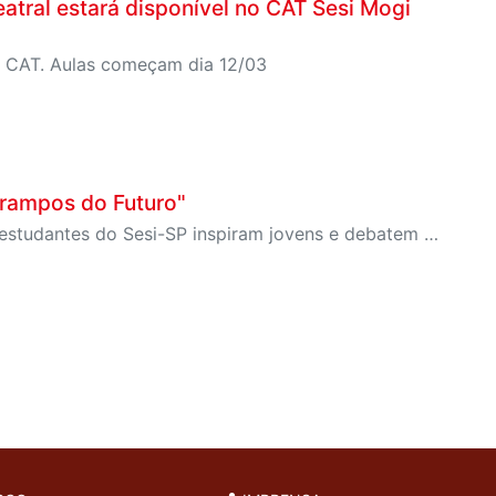
atral estará disponível no CAT Sesi Mogi
do CAT. Aulas começam dia 12/03
Trampos do Futuro"
Com oficinas de robótica e um projeto inovador de IA, estudantes do Sesi-SP inspiram jovens e debatem o futuro do trabalho no evento que reuniu mais de 4 mil participantes.