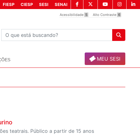
FIESP
CIESP
SESI
SENAI
Acessibilidade
5
Alto Contraste
6
MEU SESI
ÇÕES
urino
es teatrais. Público a partir de 15 anos